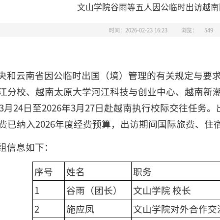
文山学院谷雨等五人因公临时出访越南
时间：2026-02-23 16:23
浏览：
549
央和云南省因公临时出国（境）管理的有关规定与要
江分校、越南太原大学河江科技与创业中心、越南新
年3月24日至2026年3月27日赴越南执行校际交往任
费已纳入2026年度经费预算，出访期间国际旅费、住
组信息如下：
序号
姓名
职务
1
谷雨（团长）
文山学院 校长
2
施应凤
文山学院对外合作交