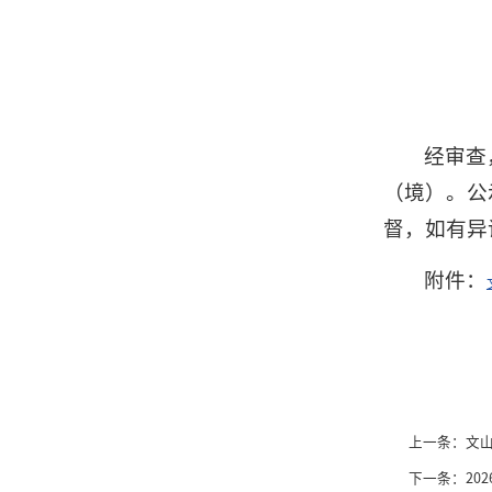
经审查
（境）。公示
督，如有异议，
附件：
上一条：
文
下一条：
2