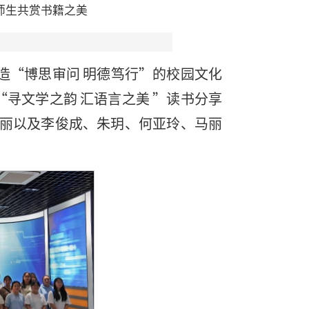
师生共赏书籍之美
造“博思审问 明德笃行”的校园文化
“寻文学之韵 汇语言之美 ”读书分享
丽以及李俊成、朱玥、何亚玲、马丽