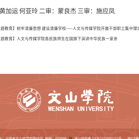
黄加运 何亚玲 二审：蒙良杰 三审：施应凤
主题教育】树牢清廉思想 建设清廉学校——人文与传媒学院开展干部职工集中理
主题教育】人文与传媒学院各民族师生在国旗下演讲中华民族一家亲
：云南省文山市学府路66号 邮编：663099
滇公网安备 53262102000232号
滇ICP备