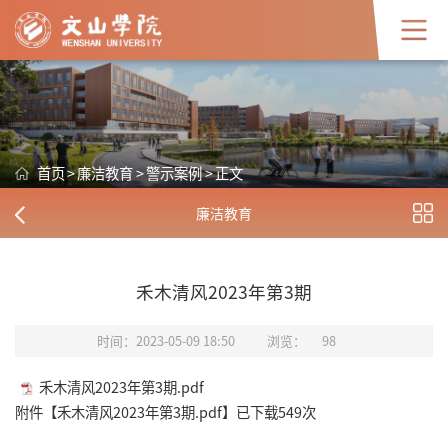
首页
>
廉洁教育
>
警示案例
>
正文
廉洁教育
禾木清风2023年第3期
时间：2023-05-09 18:50
浏览：
98
禾木清风2023年第3期.pdf
附件【
禾木清风2023年第3期.pdf
】已下载
549
次