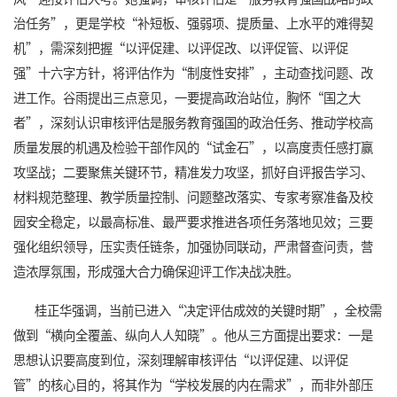
治任务”，更是学校“补短板、强弱项、提质量、上水平的难得契
机”，需深刻把握“以评促建、以评促改、以评促管、以评促
强”十六字方针，将评估作为“制度性安排”，主动查找问题、改
进工作。谷雨提出三点意见，一要提高政治站位，胸怀“国之大
者”，深刻认识审核评估是服务教育强国的政治任务、推动学校高
质量发展的机遇及检验干部作风的“试金石”，以高度责任感打赢
攻坚战；二要聚焦关键环节，精准发力攻坚，抓好自评报告学习、
材料规范整理、教学质量控制、问题整改落实、专家考察准备及校
园安全稳定，以最高标准、最严要求推进各项任务落地见效；三要
强化组织领导，压实责任链条，加强协同联动，严肃督查问责，营
造浓厚氛围，形成强大合力确保迎评工作决战决胜。
桂正华强调，当前已进入
“决定评估成效的关键时期”，全校需
做到“横向全覆盖、纵向人人知晓”。他从三方面提出要求：一是
思想认识要高度到位，深刻理解审核评估“以评促建、以评促
管”的核心目的，将其作为“学校发展的内在需求”，而非外部压