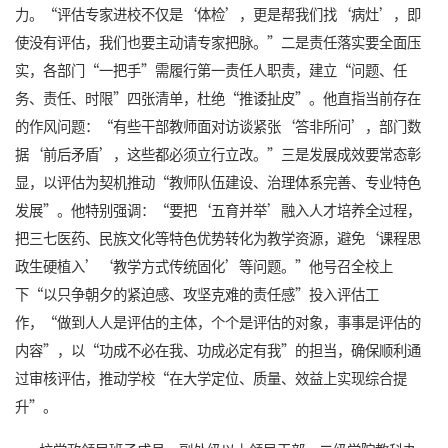
力。“评估专家进校不仅是‘体检’，更是帮我们找‘病灶’，即
使没有评估，我们也要主动请专家把脉。”二是责任落实要全面压
实，各部门“一把手”需履行第一责任人职责，建立“问题、任
务、责任、时限”四张清单，杜绝“推诿扯皮”。他直指当前存在
的作风问题：“有些干部教师面对访谈紧张‘答非所问’，部门数
据‘前后矛盾’，这些都必须立行立改。”三是发展成效要常态彰
显，以评估为契机推动“教师队伍建设、治理体系完善、专业特色
发展”。他特别强调：“要把‘五育并举’融入人才培养全过程，
把三七医药、民族文化等特色优势转化为教学资源，避免‘课程思
政生硬植入’‘教学方式传统固化’等问题。”他号召全校上
下“以只争朝夕的紧迫感、攻坚克难的责任感”投入评估工
作，“做到人人是评估的主体，个个是评估的对象，事事是评估的
内容”，以“功成不必在我、功成必定有我”的担当，确保顺利通
过审核评估，推动学校“在大学定位、质量、效益上实现综合提
升”。