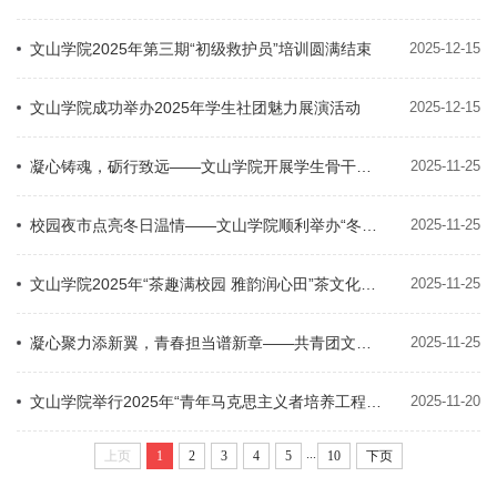
文山学院2025年第三期“初级救护员”培训圆满结束
2025-12-15
文山学院成功举办2025年学生社团魅力展演活动
2025-12-15
凝心铸魂，砺行致远——文山学院开展学生骨干户外素质拓展训练活动
2025-11-25
校园夜市点亮冬日温情——文山学院顺利举办“冬日暖暖，有好市”主题夜...
2025-11-25
文山学院2025年“茶趣满校园 雅韵润心田”茶文化主题活动圆满落幕
2025-11-25
凝心聚力添新翼，青春担当谱新章——共青团文山学院第三届委员会第三次...
2025-11-25
文山学院举行2025年“青年马克思主义者培养工程”暨团校培训开班仪式
2025-11-20
...
上页
1
2
3
4
5
10
下页