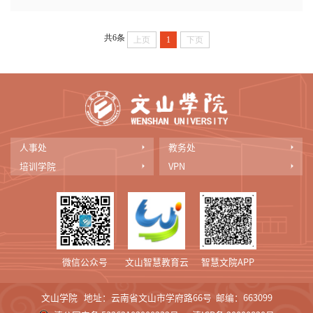
共6条
上页
1
下页
人事处
教务处
培训学院
VPN
微信公众号
文山智慧教育云
智慧文院APP
文山学院 地址：云南省文山市学府路66号 邮编：663099