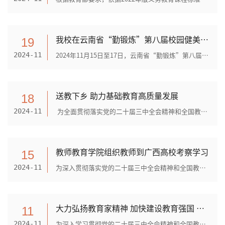
我校在云南省“勤锻炼”第八届校园健美操 啦啦操联赛总决赛中喜获佳绩
19
2024年11月15日至17日，云南省“勤锻炼”第八届校园健美操啦啦操联赛总决赛在普洱市思茅区体育馆举行。我校组织20位同学参加大学体育教育组三个项目的比赛。同学们在比赛中奋力拼...
2024-11
送教下乡 助力基础教育高质量发展
18
为全面贯彻落实党的二十届三中全会精神和全国教育大会精神，文山学院教师教育学院组织小学教育专业师生携文山市教学名师于2024年11月15日到砚山县者腊乡中心小学开展“牵手成长 ...
2024-11
教师教育学院组织教师到广西高校考察学习
15
为深入贯彻落实党的二十届三中全会精神和全国教育大会精神，学习借鉴其他高校党建工作和教育教学经验，教师教育学院党委书记谭春霞、副院长张琼带队，于2024年11月8至13日，组织各...
2024-11
大力弘扬教育家精神 加快建设教育强国 教师教育学院党委举办“树师德 铸师魂”演讲比赛
11
为深入学习贯彻党的二十届三中全会精神和全国教育大会精神，全面推进新时代高素质专业化教师队伍建设，教育引导广大师生弘扬教育家精神、担当立德树人时代使命，教师教育学院党委...
2024-11