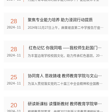
聚焦专业能力培养 助力浸润行动提质
28
2024年11月27日上午，麻栗坡县第二中学报告厅座无虚席。文山学院音乐学专业骨干教师周琨副教授为该县6所体育美育浸润行动计划驻点学校的音乐教师及全体美育支教学生，作题为《歌唱...
2024-11
​ 红色记忆 你我同唱 ——我校师生赴国门学校传唱红歌传承精神
28
为丰富边境学校校园文化，助力传承红色基因，2024年11月26日下午，文山学院教师教育学院师生一行7人应邀奔赴麻栗坡为天保口岸学校开展了一场主题为“红色文化与青少年成长”的红歌...
2024-11
协同育人 思政铸魂 教师教育学院与文山市第四中学开展党建联建和 思政教育一体化建设交流活动
25
为深入贯彻落实党的二十届三中全会精神和全国教育大会精神，探索大中小学思政教育一体化建设和协同育人路径，11月22日下午，教师教育学院党委与文山市第四中学党委举行党建联建签...
2024-11
研读新课标 读懂新教材 教师教育学院举办小学数学新教材解读专题讲座
20
根据教育部要求，依据2022年版义务教育课程标准修订的新教材于2024年秋季学期陆续投入使用，义务教育从过去的“育分”“育能”进入到全面深化“育人”的新时代。为推进小学教育专...
2024-11