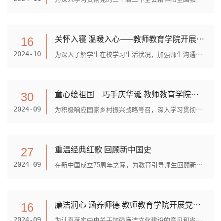
关怀入寝 温暖入心——教师教育学院开展书记、院长访宿舍活动
16
为深入了解学生在校学习生活状况，加强师生沟通交流，教师教育学院于2024年9月-10月开展了“书记、院长访宿舍”活动。本次活动以“关怀入寝、温暖入心”为主题，由学院党委书记谭...
2024-10
童心绘祖国 巧手庆华诞 教师教育学院开展9月“牵手成长 筑梦乡村”大学生志愿服务活动
30
为积极响应国家乡村振兴战略号召，深入学习贯彻党的二十届三中全会精神，落实党的教育方针，教师教育学院党委组织师生党员、入党积极分子于2024年9月29日到砚山县者腊乡2个偏远校...
2024-09
重温经典红歌 回顾新中国史
27
在新中国成立75周年之际，为教育引导师生回顾新中国建设发展的光辉历史，厚植爱国报国情怀，2024年9月26日晚，教师教育学院开设文苑讲坛系列讲座，学院党委书记谭春霞在传习馆报告...
2024-09
廉洁润心 涵养师德 教师教育学院开展党风廉洁教育和师德教育活动
16
为认真落实中央关于加强廉洁文化建设的意见和省委教育工委纵深推进“清廉学校”建设部署安排，巩固主题教育、党纪学习教育成果，引导全院教师学纪、知纪、明纪、守纪，涵养师德，...
2024-09