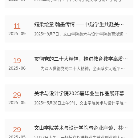
蜡染绘意 翰墨传情 ——中越学生共赴美育之约
11
2025年9月7日，文山学院美术与设计学院美育浸润帮扶项目再结硕果，“蜡染绘意 翰墨传情”中越非遗研学交流活动在麻栗坡县第二中学顺利开展。中越学生齐聚一堂，共同参与体验蜡染技...
2025-09
贯彻党的二十大精神，推进教育教学高质量发展 ——美术与设计学院公开示范课观摩主题党日活动
19
为深入贯彻党的二十大精神，全面落实习近平总书记关于教育的重要论述，推动信息技术与高等教育教学融合创新发展，引导教师潜心教书育人，打造教学改革的风向标，促进教师积...
2025-06
美术与设计学院2025届毕业生作品展开幕
29
2025年5月28日上午9时，文山学院美术与设计学院2025届毕业生作品展开幕式在图书馆一楼大厅举行。中国艺术研究院博士生导师林若熹教授，文山学院党委委员、组织部部长蒋鸿，文山市...
2025-05
文山学院美术与设计学院与企业座谈，共谋就业创业新思路
29
5月28日上午，一场旨在促进毕业生就业创业的人才培养与就业创业座谈会在文山学院图书馆会议室举行。此次座谈会不仅为文山学院即将毕业的大学生提供了与企业面对面交流的机会，也为...
2025-05