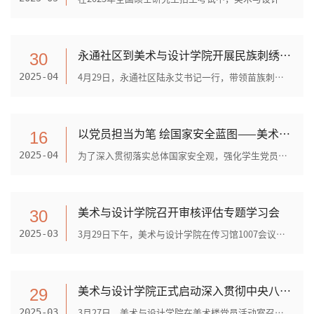
永通社区到美术与设计学院开展民族刺绣衍生品设计合作
30
4月29日，永通社区陆永艾书记一行，带领苗族刺绣娘12人到美术与设计学院传习馆，开展民族刺绣衍生品设计合作。根据前期合作方案，陆书记和刺绣娘们对刺绣衍生品设计方案进行验收。...
2025-04
以党员担当为笔 绘国家安全蓝图——美术与设计学院学生党支部开展国家安全观主题党日活动
16
为了深入贯彻落实总体国家安全观，强化学生党员的国家安全意识与责任担当，文山学院美术与设计学院学生党支部于2025年4月15日下午，在美术楼党员活动室组织开展“以党员担当为笔、...
2025-04
美术与设计学院召开审核评估专题学习会
30
3月29日下午，美术与设计学院在传习馆1007会议室召开教育部审核评估专题学习会。会议由院长孙华主持，全院教师参会，深入学习《文山学院审核评估手册》，为即将到来的审核评估工...
2025-03
美术与设计学院正式启动深入贯彻中央八项规定精神学习教育
29
3月27日，美术与设计学院在美术楼党员活动室召开党员大会，认真学习贯彻习近平总书记关于深入贯彻中央八项规定精神学习教育的重要讲话和重要指示精神，传达学习中央、省委党的建设...
2025-03