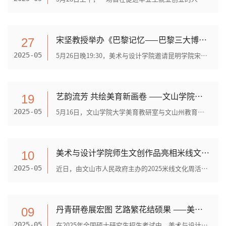
宋坚教授举办《巴黎记忆——巴黎三大博物馆赏析》讲座
27
5月26日晚19:30，美术与设计学院邀请昆明学院宋坚教授在学校传习馆报告厅举办《巴黎记忆——巴黎三大博物馆赏析》专题讲座。宋坚教授以其深厚的艺术造诣和丰富的巴黎博物馆参观经...
2025-05
艺韵流芳 共绘美育新画卷 ——文山学院大学美育教研室到马关县开展教研活动
19
5月16日，文山学院大学美育教研室与文山州教育体育局一行18人，共同前往马关县民族职业高级中学开展教研活动。（图片1合影）活动期间，在马关县职高周巧玲校长、教务处汪琦主任的...
2025-05
美术与设计学院师生文创作品亮相米线文化周
10
近日，由文山市人民政府主办的2025米线文化周活动圆满落幕。文山学院美术与设计学院作为重要参展单位，携工艺美术专业、美术学专业师生创作的百余件特色文创作品亮相文山米线节文...
2025-05
丹青研卷展宏图 艺路繁花结硕果 ——美术与设计学院2025届毕业生七人考研成功上岸
09
在2025年全国硕士研究生招生考试中，美术与设计学院学子以昂扬之志、拼搏之姿，交出了一份令人振奋的答卷。在党政齐心、班主任协同、学生服务管理、专任教师指导等多方协同育人机...
2025-05