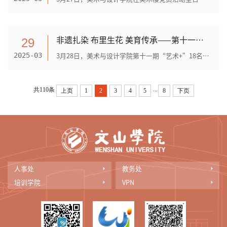
非遗扎染 布里生花 美育传承——第十一期“艺术+”社会实践活动点亮乡村美育
29
3月28日，美术与设计学院第十一期“艺术+”18名志愿者走进文山市马塘镇小学，以“布里生花·美育传承”为主题，将国家级非遗扎染艺术带入乡村课堂，为60名同学带来沉浸式文化体验。...
2025-03
...
共110条
上页
1
2
3
4
5
8
下页
人事处
教务处
培训学院
VPN