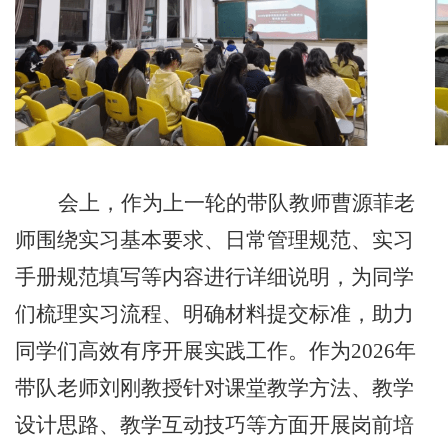
会上，
作为上一轮的
带队教
师
曹源菲老
师
围绕实习基本要求、日常管理规范、实习
手册规范填写等内容进行详细说明
，为同学
们梳理实习流程、明确材料提交
标准，助力
同学们高效有序开展实践工作。作为
2026年
带队老
师
刘刚教授针对课堂教学方法、教学
设计思路、教学互动技巧等方面开展岗前培