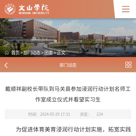
首页
>
部门动态
>
团委
>
正文
部门动态
戴顺祥副校长带队到马关县参加浸润行动计划名师工
作室成立仪式并看望实习生
时间：2024-05-29 17:31
浏览：
224
为促进体育美育浸润行动计划实施，拓宽实践