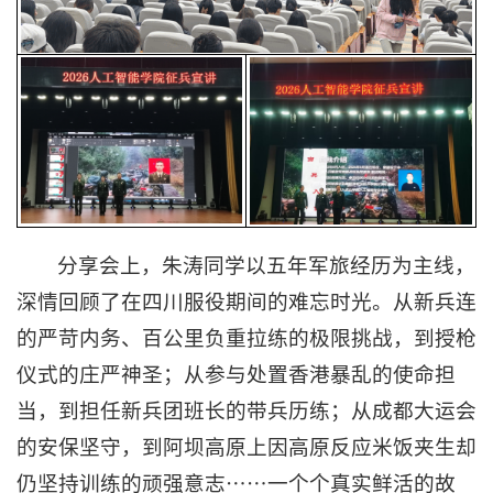
分享会上，朱涛同学以五年军旅经历为主线，
深情回顾了在四川服役期间的难忘时光。从新兵连
的严苛内务、百公里负重拉练的极限挑战，到授枪
仪式的庄严神圣；从参与处置香港暴乱的使命担
当，到担任新兵团班长的带兵历练；从成都大运会
的安保坚守，到阿坝高原上因高原反应米饭夹生却
仍坚持训练的顽强意志……一个个真实鲜活的故